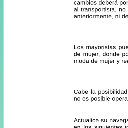
cambios deberá pon
al transportista, 
anteriormente, ni de
¿Disponen d
mayoristas?
Los mayoristas pue
de mujer, donde po
moda de mujer y rea
No puedo comp
la web.
Cabe la posibilida
no es posible opera
¿Tiene proble
Actualice su navega
en los siguientes 