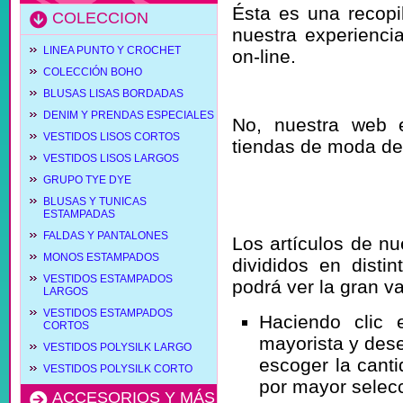
Ésta es una recopi
COLECCION
nuestra experiencia
LINEA PUNTO Y CROCHET
on-line.
COLECCIÓN BOHO
No soy un pro
BLUSAS LISAS BORDADAS
DENIM Y PRENDAS ESPECIALES
No, nuestra web e
VESTIDOS LISOS CORTOS
tiendas de moda de
VESTIDOS LISOS LARGOS
¿Qué pasos 
GRUPO TYE DYE
BLUSAS Y TUNICAS
artículo?
ESTAMPADAS
FALDAS Y PANTALONES
Los artículos de n
MONOS ESTAMPADOS
divididos en disti
VESTIDOS ESTAMPADOS
podrá ver la gran 
LARGOS
VESTIDOS ESTAMPADOS
Haciendo clic
CORTOS
mayorista y dese
VESTIDOS POLYSILK LARGO
escoger la canti
VESTIDOS POLYSILK CORTO
por mayor selec
ACCESORIOS Y MÁS