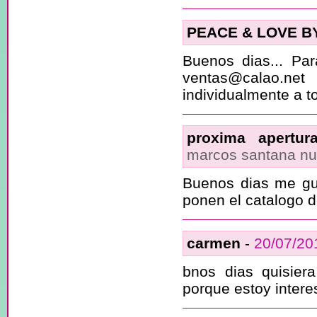
PEACE & LOVE B
Buenos dias... Pa
ventas@calao.net
individualmente a t
proxima apertur
marcos santana n
Buenos dias me gu
ponen el catalogo d
carmen
-
20/07/20
bnos dias quisier
porque estoy intere