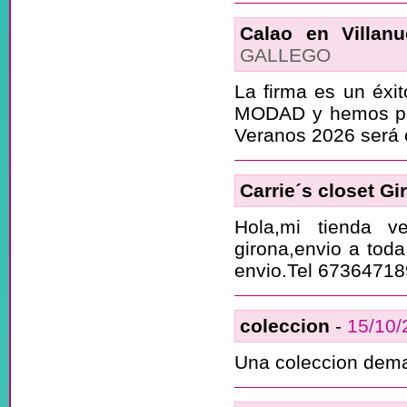
Calao en Villanu
GALLEGO
La firma es un éx
MODAD y hemos pod
Veranos 2026 será o
Carrie´s closet Gi
Hola,mi tienda v
girona,envio a toda
envio.Tel 67364718
coleccion
-
15/10/
Una coleccion demas