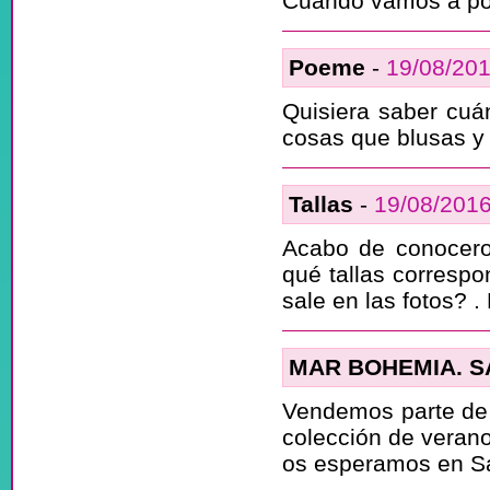
Cuando vamos a pod
Poeme
-
19/08/20
Quisiera saber cuán
cosas que blusas y 
Tallas
-
19/08/201
Acabo de conocero
qué tallas correspo
sale en las fotos? .
MAR BOHEMIA. SAL
Vendemos parte de 
colección de verano
os esperamos en Sa