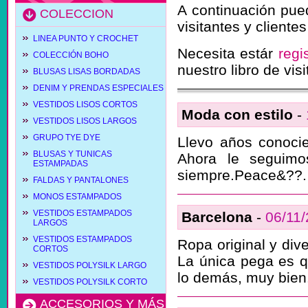
A continuación pue
COLECCION
visitantes y cliente
LINEA PUNTO Y CROCHET
Necesita estár
regi
COLECCIÓN BOHO
nuestro libro de visi
BLUSAS LISAS BORDADAS
DENIM Y PRENDAS ESPECIALES
VESTIDOS LISOS CORTOS
Moda con estilo
-
VESTIDOS LISOS LARGOS
GRUPO TYE DYE
Llevo años conocie
BLUSAS Y TUNICAS
Ahora le seguimo
ESTAMPADAS
siempre.Peace&??.
FALDAS Y PANTALONES
MONOS ESTAMPADOS
VESTIDOS ESTAMPADOS
Barcelona
-
06/11
LARGOS
VESTIDOS ESTAMPADOS
Ropa original y dive
CORTOS
La única pega es 
VESTIDOS POLYSILK LARGO
lo demás, muy bien
VESTIDOS POLYSILK CORTO
ACCESORIOS Y MÁS