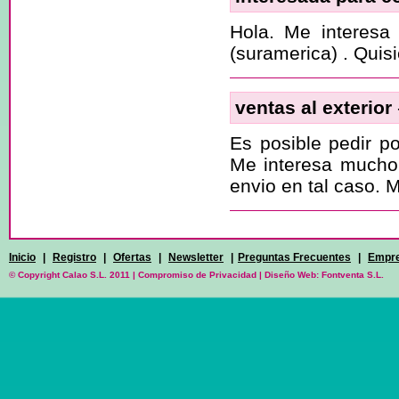
Hola. Me interesa
(suramerica) . Quis
ventas al exterior
Es posible pedir po
Me interesa mucho 
envio en tal caso. 
Inicio
|
Registro
|
Ofertas
|
Newsletter
|
Preguntas Frecuentes
|
Empr
© Copyright Calao S.L. 2011 |
Compromiso de Privacidad
|
Diseño Web: Fontventa S.L.