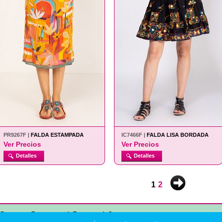
PR9267F |
FALDA ESTAMPADA
IC7466F |
FALDA LISA BORDADA
Ver Precios
Ver Precios
Detalles
Detalles
1
2
Preguntas Frecuentes
|
Empresa
|
Contacto